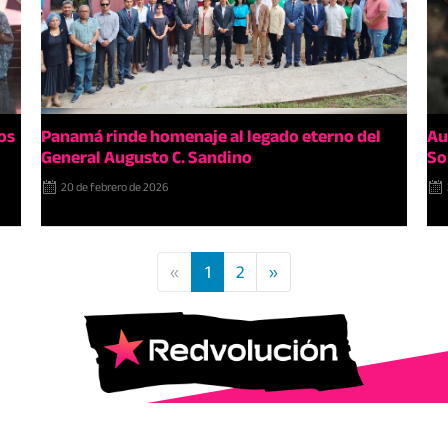
os
Panamá rinde homenaje al legado eterno del
Au
General Augusto C. Sandino
So
20 de febrero de 2026
«
1
2
»