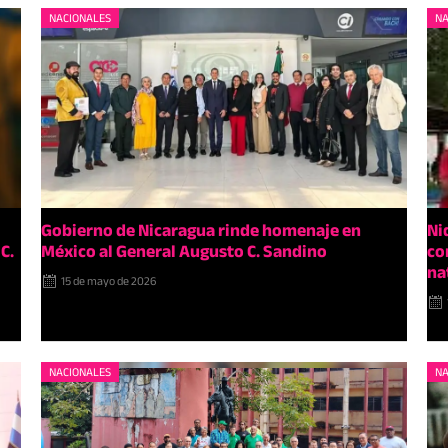
NACIONALES
NA
Gobierno de Nicaragua rinde homenaje en
Ni
C.
México al General Augusto C. Sandino
co
na
15 de mayo de 2026
NACIONALES
NA