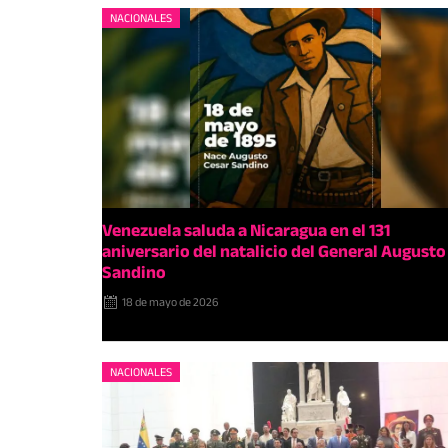
NACIONALES
Venezuela saluda a Nicaragua en el 131
aniversario del natalicio del General Augusto 
Sandino
18 de mayo de 2026
NACIONALES