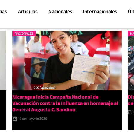
cias
Artículos
Nacionales
Internacionales
Úl
NACIONALES
NA
Nicaragua inicia Campaña Nacional de
Di
Vacunación contra la Influenza en homenaje al
de
General Augusto C. Sandino
18 de mayo de 2026