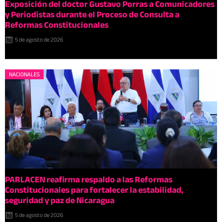
Exposición del doctor Gustavo Porras a Comunicadores
y Periodistas durante el Proceso de Consulta a
Reformas Constitucionales
5 de agosto de 2026
NACIONALES
PARLACEN reafirma respaldo a las Reformas
Constitucionales para fortalecer la estabilidad,
seguridad y paz de Nicaragua
5 de agosto de 2026