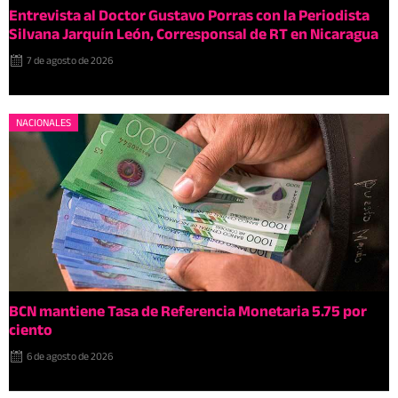
Entrevista al Doctor Gustavo Porras con la Periodista
Silvana Jarquín León, Corresponsal de RT en Nicaragua
7 de agosto de 2026
NACIONALES
BCN mantiene Tasa de Referencia Monetaria 5.75 por
ciento
6 de agosto de 2026