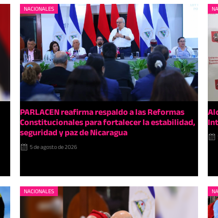
NACIONALES
NA
PARLACEN reafirma respaldo a las Reformas
Al
Constitucionales para fortalecer la estabilidad,
In
seguridad y paz de Nicaragua
5 de agosto de 2026
NACIONALES
NA