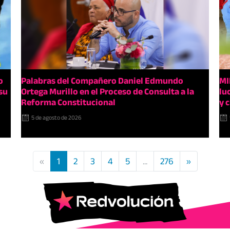
o
Palabras del Compañero Daniel Edmundo
MI
su
Ortega Murillo en el Proceso de Consulta a la
lu
Reforma Constitucional
y 
5 de agosto de 2026
«
1
2
3
4
5
...
276
»