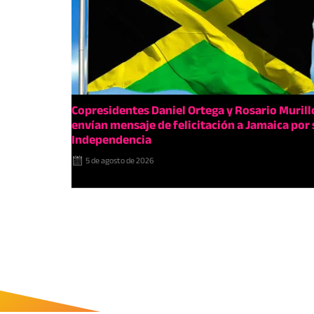
Copresidentes Daniel Ortega y Rosario Murill
envían mensaje de felicitación a Jamaica por 
Independencia
5 de agosto de 2026