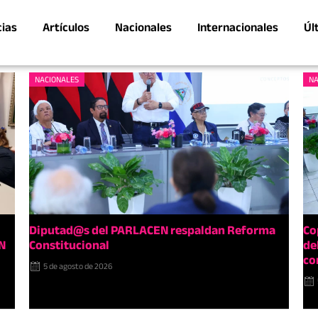
cias
Artículos
Nacionales
Internacionales
Úl
NACIONALES
NA
Diputad@s del PARLACEN respaldan Reforma
Co
N
Constitucional
de
co
5 de agosto de 2026